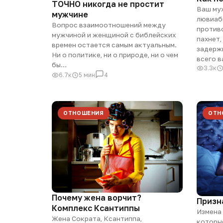
ТОЧНО никогда не простит
Ваш му
мужчине
лювиаб
Вопрос взаимоотношений между
против
мужчиной и женщиной с библейских
пахнет,
времен остается самым актуальным.
задерж
Ни о политике, ни о природе, ни о чем
всего 
бы…
3.3к
6.7к
5 мин
4
ОТНОШЕНИЯ
ОТН
Почему жена ворчит?
Призн
Комплекс Ксантиппы
Измена 
Жена Сократа, Ксантиппа,
которые