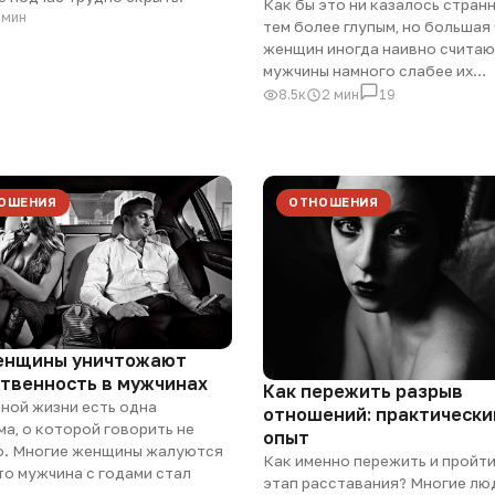
Как бы это ни казалось стран
 мин
тем более глупым, но большая
женщин иногда наивно считаю
мужчины намного слабее их…
8.5к
2 мин
19
ОШЕНИЯ
ОТНОШЕНИЯ
енщины уничтожают
твенность в мужчинах
Как пережить разрыв
ной жизни есть одна
отношений: практически
а, о которой говорить не
опыт
о. Многие женщины жалуются
Как именно пережить и пройти
что мужчина с годами стал
этап расставания? Многие лю