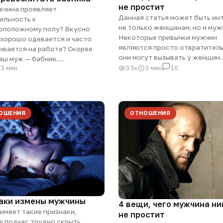
не простит
жчина проявляет
Данная статья может быть ин
ильность к
не только женщинам, но и муж
оположному полу? Вкусно
Некоторые привычки мужчин
 хорошо одевается и часто
являются просто отвратитель
ивается на работе? Скорее
они могут вызывать у женщин
ваш муж — бабник.…
3.5к
3 мин
10
3 мин
ОШЕНИЯ
ОТНОШЕНИЯ
аки измены мужчины
4 вещи, чего мужчина ни
имеет такие признаки,
не простит
 подчас трудно скрыть.