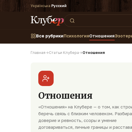
Українська
·
Русский
Все рубрики
Психология
Отношения
Эзотер
Главная
→
Cтатьи Клубера
→
Отношения
Отношения
«Отношения» на Клубере — о том, как стро
беречь связь с близким человеком. Разбир
доверие и ревность, ссоры и умение
договариваться, личные границы и расстав