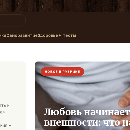
ика
Саморазвитие
Здоровье
✦ Тесты
НОВОЕ В РУБРИКЕ
ить и
Любовь начинаетс
аем
внешности: что н
ания —