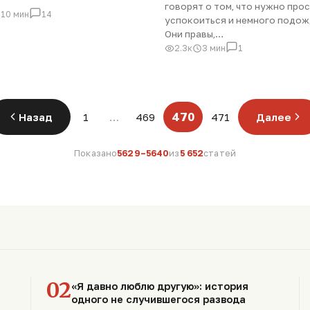
говорят о том, что нужно про
10 мин
14
успокоиться и немного подож
Они правы,…
2.3к
3 мин
1
470
Назад
1
…
469
471
Далее
Показано
5629–5640
из
5 652
статей
02
«Я давно люблю другую»: история
одного не случившегося развода