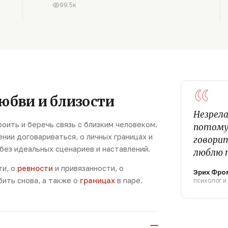
99.5к
“
юбви и близости
Незрела
оить и беречь связь с близким человеком.
потому
ении договариваться, о личных границах и
говорит
 без идеальных сценариев и наставлений.
люблю 
ти, о
ревности
и привязанности, о
Эрих Фро
бить снова, а также о
границах
в паре.
психолог и