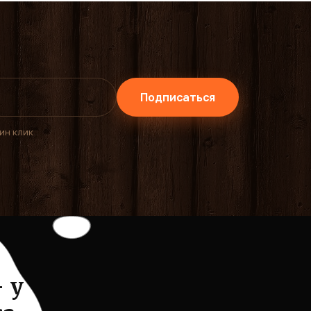
Подписаться
дин клик
 у