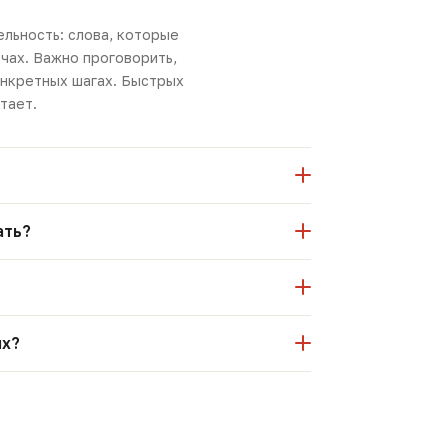
льность: слова, которые
чах. Важно проговорить,
онкретных шагах. Быстрых
тает.
ать?
ях?