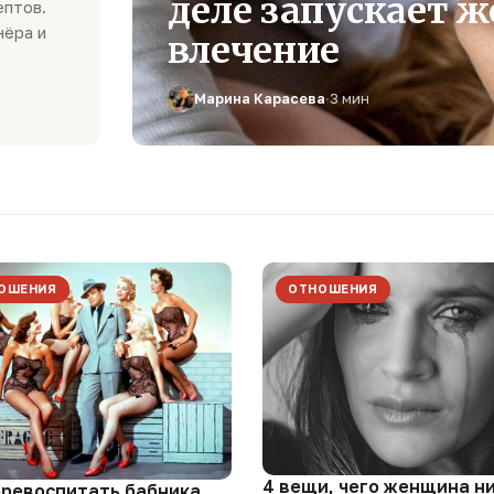
деле запускает ж
ептов.
нёра и
влечение
Марина Карасева
·
3 мин
ОШЕНИЯ
ОТНОШЕНИЯ
4 вещи, чего женщина н
еревоспитать бабника