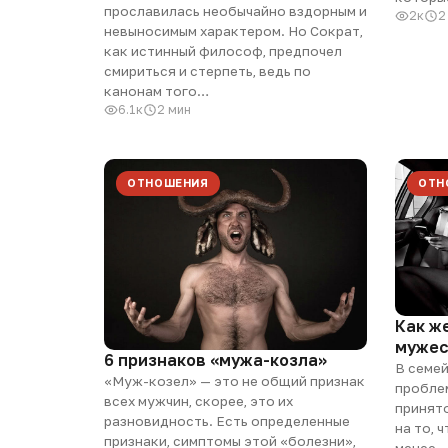
прославилась необычайно вздорным и
2к
2
невыносимым характером. Но Сократ,
как истинный философ, предпочел
смириться и стерпеть, ведь по
канонам того…
6.1к
2 мин
ОТНОШЕНИЯ
ОТН
Как ж
мужес
6 признаков «мужа-козла»
В семей
«Муж-козел» — это не общий признак
проблем
всех мужчин, скорее, это их
принят
разновидность. Есть определенные
на то, 
признаки, симптомы этой «болезни»,
менее…