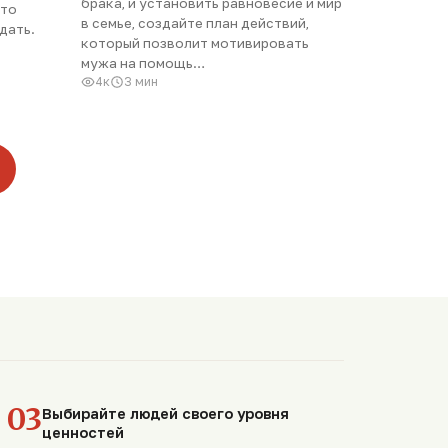
брака, и установить равновесие и мир
сто
в семье, создайте план действий,
дать.
который позволит мотивировать
мужа на помощь…
4к
3 мин
03
Выбирайте людей своего уровня
ценностей