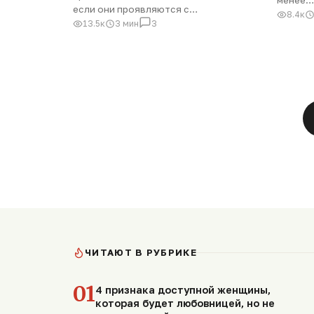
если они проявляются с…
8.4к
13.5к
3 мин
3
ЧИТАЮТ В РУБРИКЕ
01
4 признака доступной женщины,
которая будет любовницей, но не