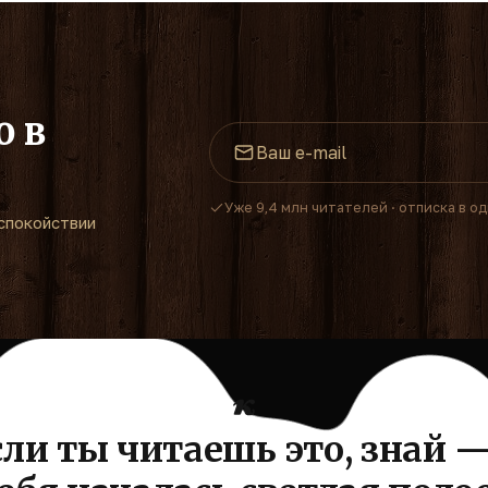
о в
Уже 9,4 млн читателей · отписка в о
спокойствии
сли ты читаешь это, знай —