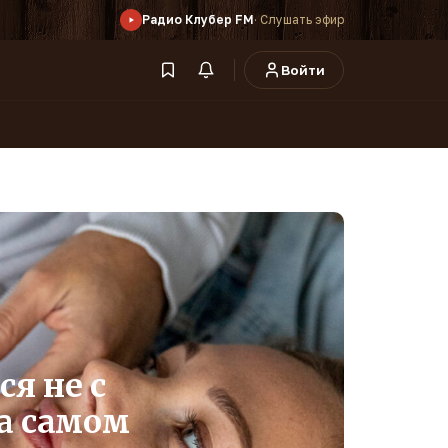
Радио Клубер FM
· Слушать эфир
Войти
я не с
а самом