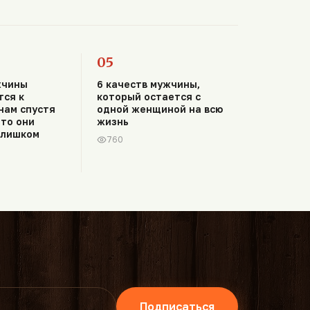
05
жчины
6 качеств мужчины,
ся к
который остается с
нам спустя
одной женщиной на всю
что они
жизнь
слишком
760
Подписаться