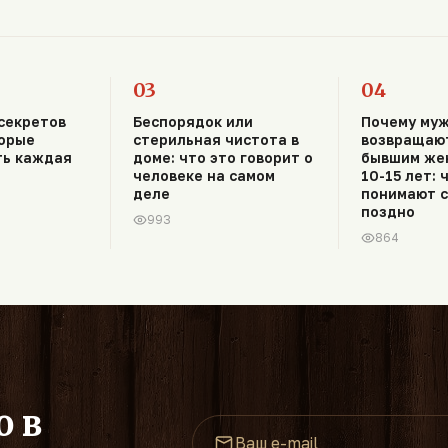
03
04
секретов
Беспорядок или
Почему му
торые
стерильная чистота в
возвращают
ть каждая
доме: что это говорит о
бывшим же
человеке на самом
10-15 лет: 
деле
понимают 
поздно
993
864
о в