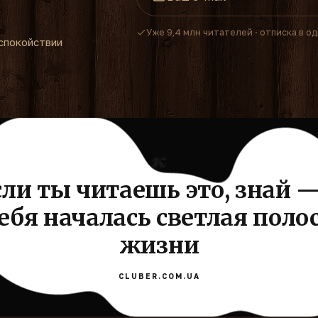
Уже 9,4 млн читателей · отписка в о
спокойствии
сли ты читаешь это, знай —
ебя началась светлая поло
жизни
CLUBER.COM.UA