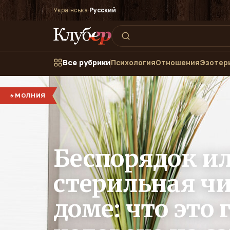
Українська
·
Русский
Все рубрики
Психология
Отношения
Эзотер
МОЛНИЯ
Беспорядок и
стерильная чи
доме: что это 