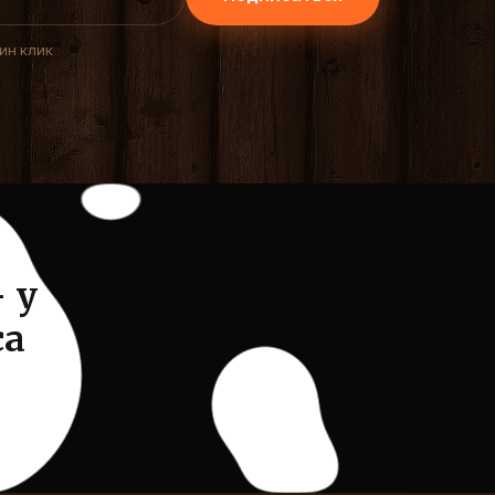
дин клик
 у
са