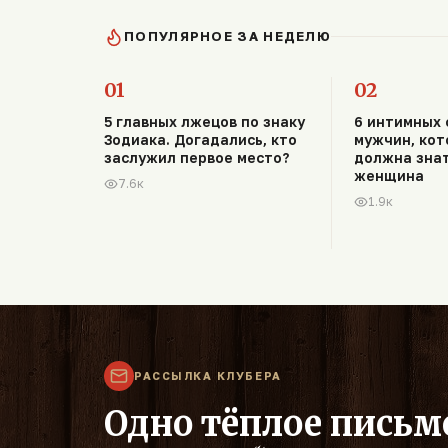
ПОПУЛЯРНОЕ ЗА НЕДЕЛЮ
01
02
5 главных лжецов по знаку
6 интимных 
Зодиака. Догадались, кто
мужчин, ко
заслужил первое место?
должна зна
женщина
7.6к
1.9к
РАССЫЛКА КЛУБЕРА
Одно тёплое письм