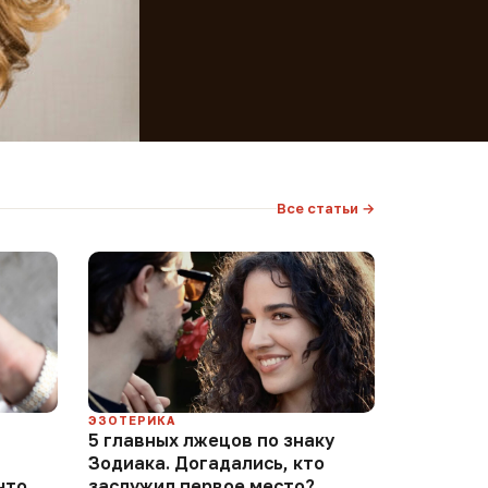
Все статьи →
ЭЗОТЕРИКА
5 главных лжецов по знаку
Зодиака. Догадались, кто
что
заслужил первое место?