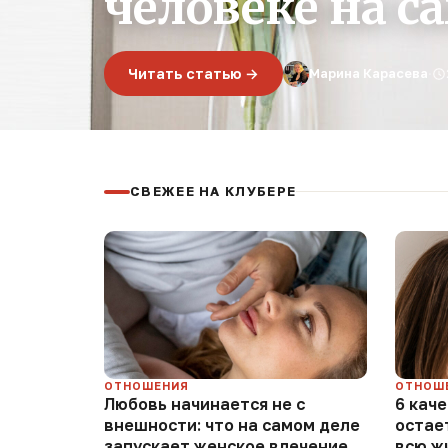
человеке на с
Читать статью →
Марина Карасева
·
СВЕЖЕЕ НА КЛУБЕРЕ
ОТНОШЕНИЯ
ОТНОШ
Любовь начинается не с
6 кач
внешности: что на самом деле
остае
запускает женское влечение
всю ж