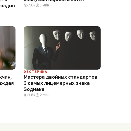
поздно
7.6к
5 мин
ЭЗОТЕРИКА
жчин,
Мастера двойных стандартов:
аждая
3 самых лицемерных знака
Зодиака
3.6к
2 мин