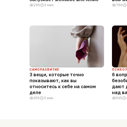
295
3 мин
760
САМОРАЗВИТИЕ
ПСИХО
3 вещи, которые точно
6 воп
показывают, как вы
безоб
относитесь к себе на самом
дают 
деле
над в
355
3 мин
595