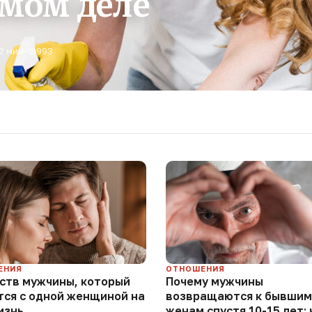
амом деле
2 мин
·
993
ЕНИЯ
ОТНОШЕНИЯ
еств мужчины, который
Почему мужчины
тся с одной женщиной на
возвращаются к бывшим
изнь
женам спустя 10-15 лет: 