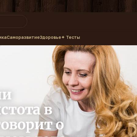
ика
Саморазвитие
Здоровье
✦ Тесты
ли
стота в
говорит о