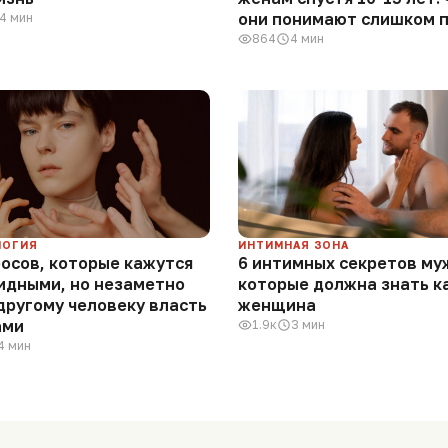
они понимают слишком 
4 мин
864
4 мин
ЛОГИЯ
ИНТИМНАЯ ЗОНА
росов, которые кажутся
6 интимных секретов му
идными, но незаметно
которые должна знать к
другому человеку власть
женщина
ами
1.9к
3 мин
4 мин