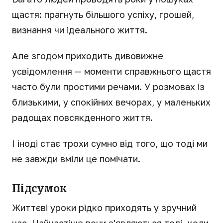
щастя: прагнуть більшого успіху, грошей,
визнання чи ідеального життя.
Але згодом приходить дивовижне
усвідомлення — моменти справжнього щастя
часто були простими речами. У розмовах із
близькими, у спокійних вечорах, у маленьких
радощах повсякденного життя.
І іноді стає трохи сумно від того, що тоді ми
не завжди вміли це помічати.
Підсумок
Життєві уроки рідко приходять у зручний
час. Найчастіше вони з'являються тоді, коли