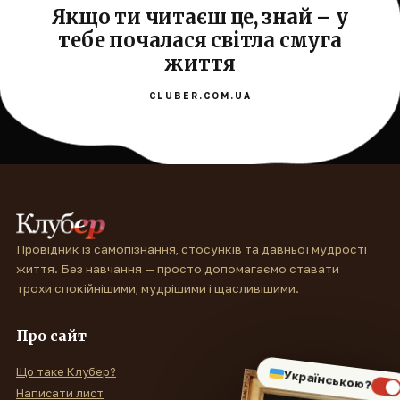
Якщо ти читаєш це, знай – у
тебе почалася світла смуга
життя
CLUBER.COM.UA
Провідник із самопізнання, стосунків та давньої мудрості
життя. Без навчання — просто допомагаємо ставати
трохи спокійнішими, мудрішими і щасливішими.
Про сайт
Що таке Клубер?
Українською?
Написати лист