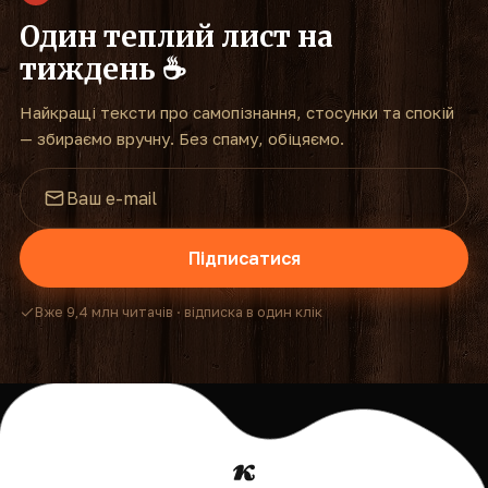
Один теплий лист на
тиждень ☕
Найкращі тексти про самопізнання, стосунки та спокій
— збираємо вручну. Без спаму, обіцяємо.
Підписатися
Вже 9,4 млн читачів · відписка в один клік