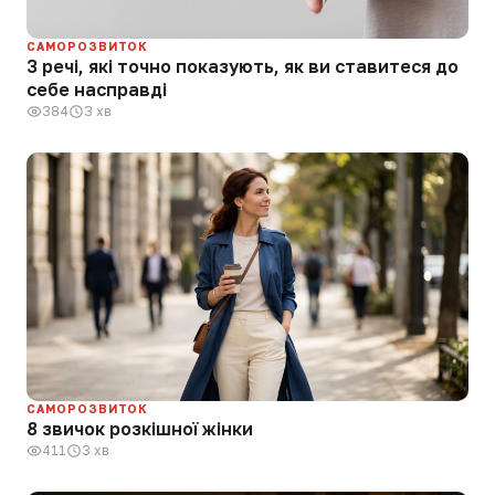
САМОРОЗВИТОК
3 речі, які точно показують, як ви ставитеся до
себе насправді
384
3 хв
САМОРОЗВИТОК
8 звичок розкішної жінки
411
3 хв