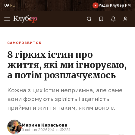
UA
·
RU
Радіо Клубер FM
САМОРОЗВИТОК
8 гірких істин про
життя, які ми ігноруємо,
а потім розплачуємось
Кожна з цих істин неприємна, але саме
вони формують зрілість і здатність
приймати життя таким, яким воно є.
Марина Карасьова
9 квітня 2026
4 хв
281