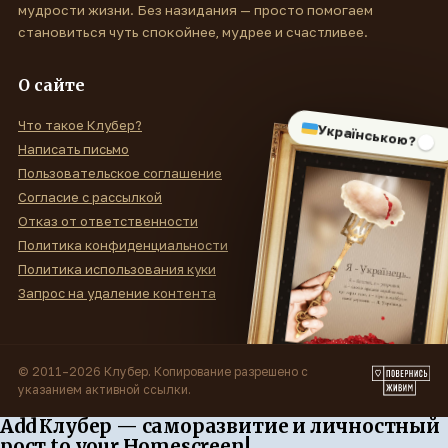
мудрости жизни. Без назидания — просто помогаем
становиться чуть спокойнее, мудрее и счастливее.
О сайте
Что такое Клубер?
Українською?
Написать письмо
Пользовательское соглашение
Согласие с рассылкой
Отказ от ответственности
Политика конфиденциальности
Политика использования куки
Запрос на удаление контента
© 2011–2026 Клубер. Копирование разрешено с
указанием активной ссылки.
Add Клубер — саморазвитие и личностный
рост to your Homescreen!