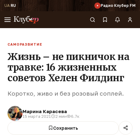
UA
·
RU
Радио Клубер FM
САМОРАЗВИТИЕ
Жизнь – не пикничок на
травке: 16 жизненных
советов Хелен Филдинг
Коротко, живо и без розовый соплей.
Марина Карасева
15 марта 2021
2 мин
6.7к
Сохранить