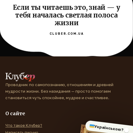
Если ты читаешь это, знай — у
тебя началась светлая полоса
жизни
CLUBER.COM.UA
Проводник по самопознанию, отношениям и древней
мудрости жизни. Без назидания — просто помогаем
становиться чуть спокойнее, мудрее и счастливее.
О сайте
Что такое Клубер?
Українською?
Написать письмо