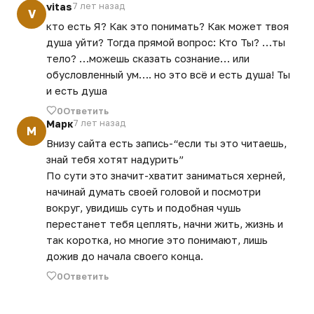
vitas
7 лет назад
V
кто есть Я? Как это понимать? Как может твоя
душа уйти? Тогда прямой вопрос: Кто Ты? …ты
тело? …можешь сказать сознание… или
обусловленный ум…. но это всё и есть душа! Ты
и есть душа
0
Ответить
Марк
7 лет назад
М
Внизу сайта есть запись-“если ты это читаешь,
знай тебя хотят надурить”
По сути это значит-хватит заниматься херней,
начинай думать своей головой и посмотри
вокруг, увидишь суть и подобная чушь
перестанет тебя цеплять, начни жить, жизнь и
так коротка, но многие это понимают, лишь
дожив до начала своего конца.
0
Ответить