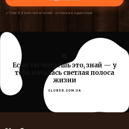
Уже 9,4 млн читателей · отписка в один клик
Если ты читаешь это, знай — у
тебя началась светлая полоса
жизни
CLUBER.COM.UA