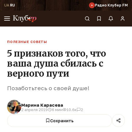
UA
·
RU
Радио Клубер FM
ПОЛЕЗНЫЕ СОВЕТЫ
5 признаков того, что
ваша душа сбилась с
верного пути
Позаботьтесь о своей душе!
Марина Карасева
2 апреля 2019
6 мин
10.6к
2
Сохранить