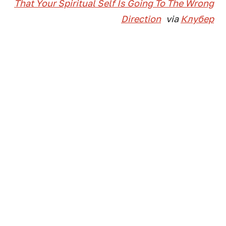
That Your Spiritual Self Is Going To The Wrong
Direction
via
Клубер