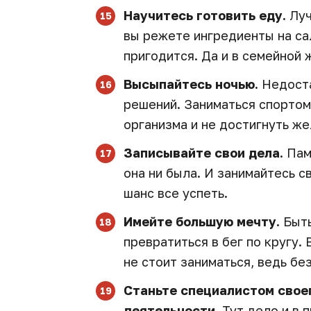
Научитесь готовить еду.
Луч
вы режете ингредиенты на сал
пригодится. Да и в семейной 
Высыпайтесь ночью.
Недоста
решений. Заниматься спортом
организма и не достигнуть ж
Записывайте свои дела.
Пам
она ни была. И занимайтесь 
шанс все успеть.
Имейте большую мечту.
Быть
превратиться в бег по кругу. 
не стоит заниматься, ведь б
Станьте специалистом своег
деятельности.
Тут дело и в п