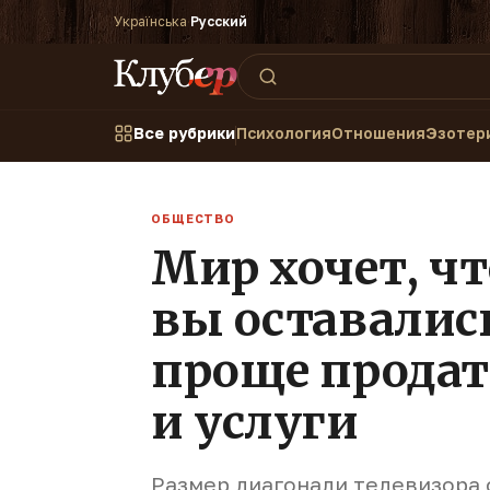
Українська
·
Русский
Все рубрики
Психология
Отношения
Эзотер
ОБЩЕСТВО
Мир хочет, ч
вы оставалис
проще прода
и услуги
Размер диагонали телевизора