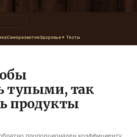
ика
Саморазвитие
Здоровье
✦ Тесты
тобы
ь тупыми, так
ть продукты
 обратно пропорционален коэффициенту