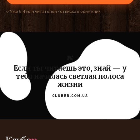
Уже 9,4 млн читателей · отписка в один клик
Если ты читаешь это, знай — у
тебя началась светлая полоса
жизни
CLUBER.COM.UA