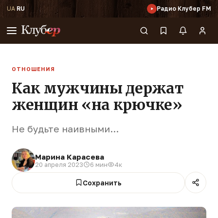
UA
·
RU
Радио Клубер FM
ОТНОШЕНИЯ
Как мужчины держат
женщин «на крючке»
Не будьте наивными...
Марина Карасева
20 апреля 2023
6 мин
4к
Сохранить