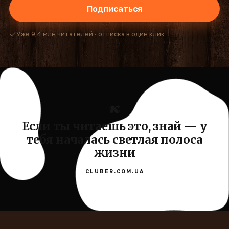
Подписаться
Уже 9,4 млн читателей · отписка в один клик
Если ты читаешь это, знай — у
тебя началась светлая полоса
жизни
CLUBER.COM.UA