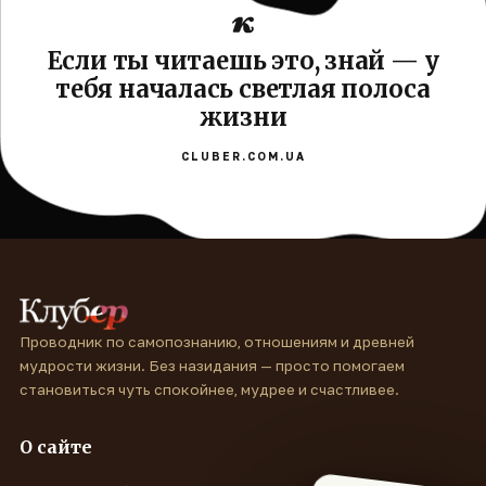
Если ты читаешь это, знай — у
тебя началась светлая полоса
жизни
CLUBER.COM.UA
Проводник по самопознанию, отношениям и древней
мудрости жизни. Без назидания — просто помогаем
становиться чуть спокойнее, мудрее и счастливее.
О сайте