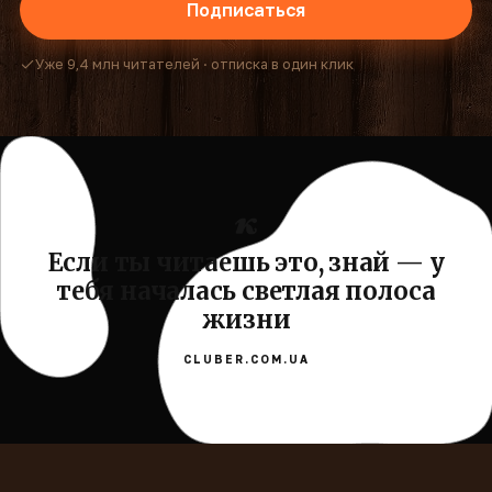
Подписаться
Уже 9,4 млн читателей · отписка в один клик
Если ты читаешь это, знай — у
тебя началась светлая полоса
жизни
CLUBER.COM.UA