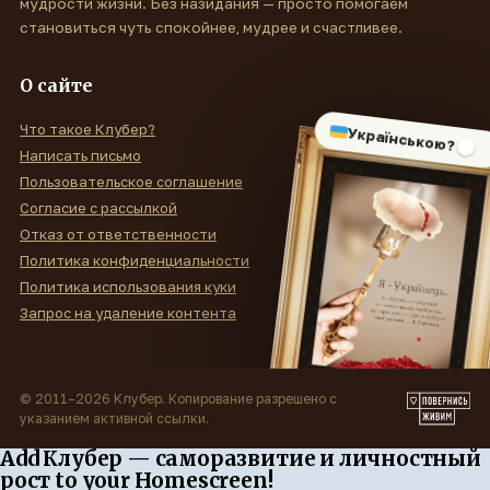
мудрости жизни. Без назидания — просто помогаем
становиться чуть спокойнее, мудрее и счастливее.
О сайте
Что такое Клубер?
Українською?
Написать письмо
Пользовательское соглашение
Согласие с рассылкой
Отказ от ответственности
Политика конфиденциальности
Политика использования куки
Запрос на удаление контента
© 2011–2026 Клубер. Копирование разрешено с
указанием активной ссылки.
Add Клубер — саморазвитие и личностный
рост to your Homescreen!