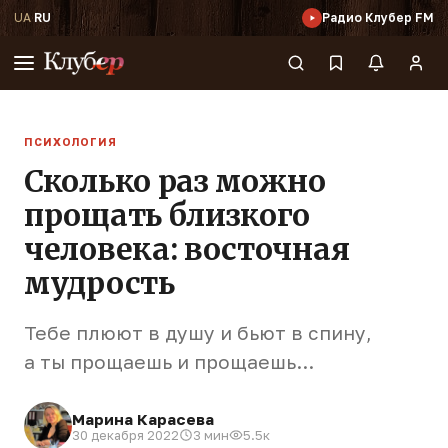
UA
·
RU
Радио Клубер FM
ПСИХОЛОГИЯ
Сколько раз можно
прощать близкого
человека: восточная
мудрость
Тебе плюют в душу и бьют в спину,
а ты прощаешь и прощаешь...
Марина Карасева
30 декабря 2022
3 мин
5.5к