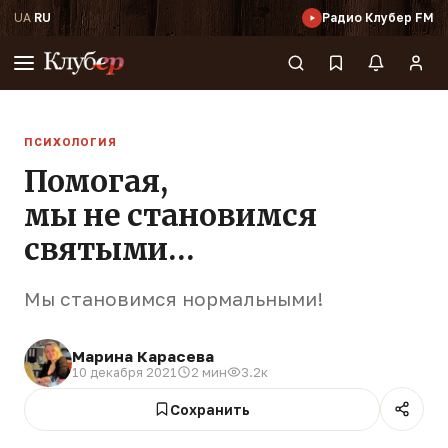
UA
·
RU
Радио Клубер FM
ПСИХОЛОГИЯ
Помогая,
мы не становимся
святыми…
Мы становимся нормальными!
Марина Карасева
10 декабря 2021
2 мин
3.2к
Сохранить