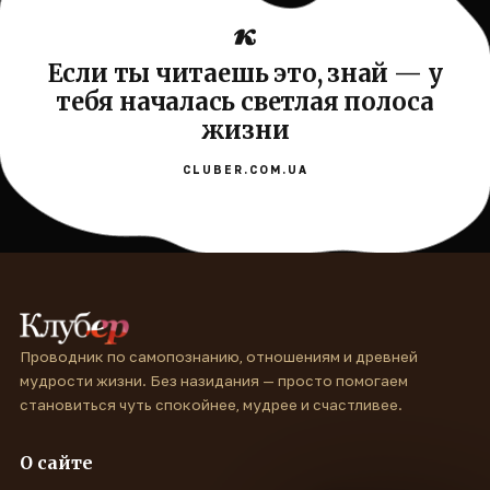
Если ты читаешь это, знай — у
тебя началась светлая полоса
жизни
CLUBER.COM.UA
Проводник по самопознанию, отношениям и древней
мудрости жизни. Без назидания — просто помогаем
становиться чуть спокойнее, мудрее и счастливее.
О сайте