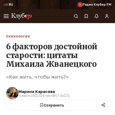
UA
·
RU
Радио Клубер FM
ПСИХОЛОГИЯ
6 факторов достойной
старости: цитаты
Михаила Жванецкого
«Как жить, чтобы жить?»
Марина Карасева
4 июля 2021
4 мин
17.9к
2
Сохранить