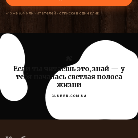
Уже 9,4 млн читателей · отписка в один клик
Если ты читаешь это, знай — у
тебя началась светлая полоса
жизни
CLUBER.COM.UA