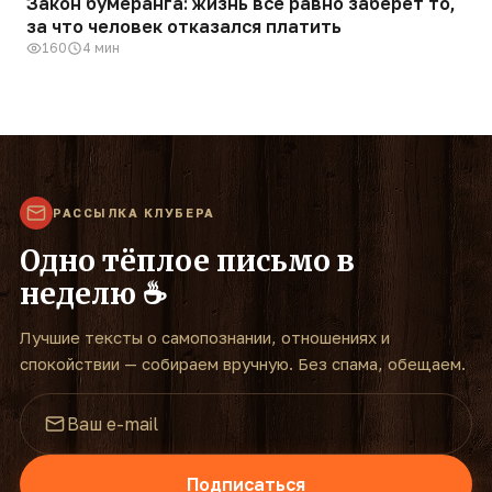
Закон бумеранга: жизнь все равно заберет то,
за что человек отказался платить
160
4 мин
РАССЫЛКА КЛУБЕРА
Одно тёплое письмо в
неделю ☕
Лучшие тексты о самопознании, отношениях и
спокойствии — собираем вручную. Без спама, обещаем.
Подписаться