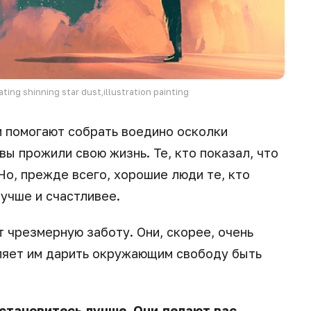
ting shinning star dust,illustration painting
и помогают собрать воедино осколки
 вы прожили свою жизнь. Те, кто показал, что
Но, прежде всего, хорошие люди те, кто
учше и счастливее.
т чрезмерную заботу. Они, скорее, очень
ляет им дарить окружающим свободу быть
 становитесь лучше. Они делают вас