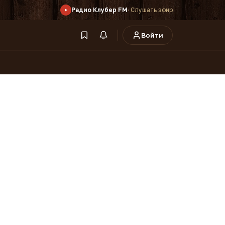
Радио Клубер FM
· Слушать эфир
Войти