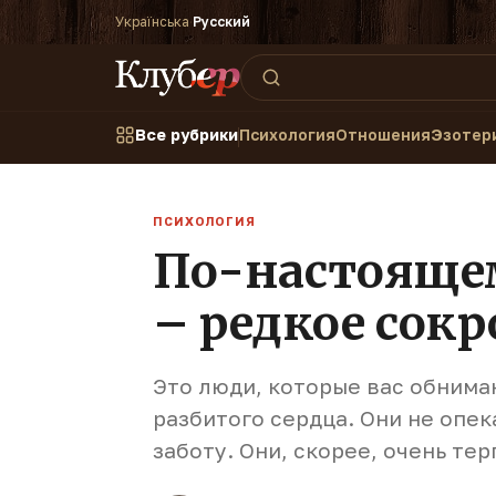
Українська
·
Русский
Все рубрики
Психология
Отношения
Эзотер
ПСИХОЛОГИЯ
По-настояще
– редкое сок
Это люди, которые вас обнима
разбитого сердца. Они не опе
заботу. Они, скорее, очень те