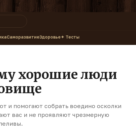
ика
Саморазвитие
Здоровье
✦ Тесты
му хорошие люди
ровище
ют и помогают собрать воедино осколки
кают вас и не проявляют чрезмерную
рпеливы.