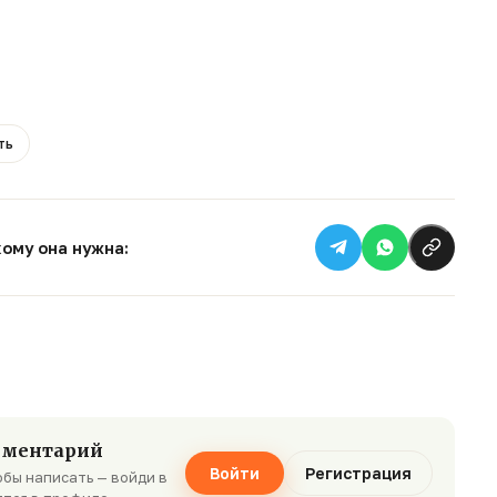
ть
кому она нужна:
мментарий
Войти
Регистрация
бы написать — войди в