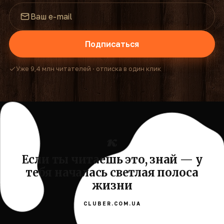
Подписаться
Уже 9,4 млн читателей · отписка в один клик
Если ты читаешь это, знай — у
тебя началась светлая полоса
жизни
CLUBER.COM.UA