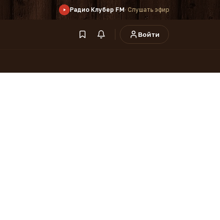
Радио Клубер FM
· Слушать эфир
Войти