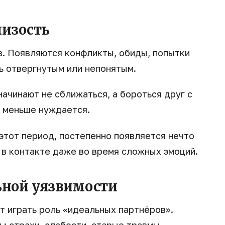
лизость
в. Появляются конфликты, обиды, попытки
ь отвергнутым или непонятым.
начинают не сближаться, а бороться друг с
то меньше нуждается.
тот период, постепенно появляется нечто
 в контакте даже во время сложных эмоций.
ьной уязвимости
т играть роль «идеальных партнёров».
: страхи, слабости, старые травмы,