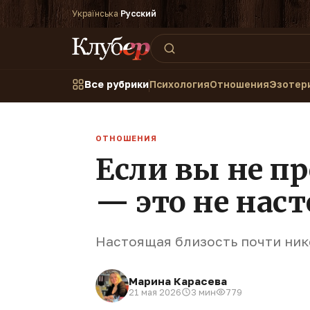
Українська
·
Русский
Все рубрики
Психология
Отношения
Эзотер
ОТНОШЕНИЯ
Если вы не п
— это не нас
Настоящая близость почти ник
Марина Карасева
21 мая 2026
3 мин
779