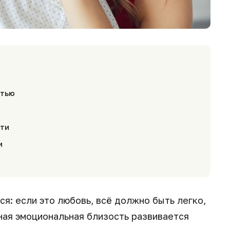
стью
сти
и
я: если это любовь, всё должно быть легко,
ная эмоциональная близость развивается