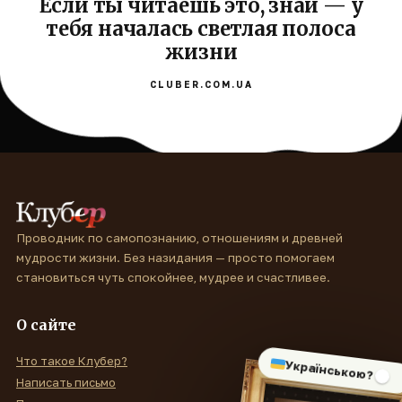
Если ты читаешь это, знай — у
тебя началась светлая полоса
жизни
CLUBER.COM.UA
Проводник по самопознанию, отношениям и древней
мудрости жизни. Без назидания — просто помогаем
становиться чуть спокойнее, мудрее и счастливее.
О сайте
Что такое Клубер?
Українською?
Написать письмо