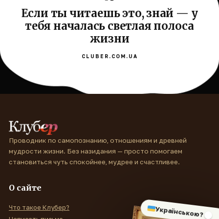
Если ты читаешь это, знай — у
тебя началась светлая полоса
жизни
CLUBER.COM.UA
Проводник по самопознанию, отношениям и древней
мудрости жизни. Без назидания — просто помогаем
становиться чуть спокойнее, мудрее и счастливее.
О сайте
Что такое Клубер?
Українською?
Написать письмо