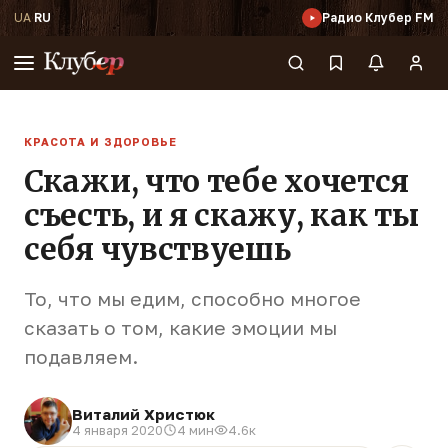
UA
·
RU
Радио Клубер FM
КРАСОТА И ЗДОРОВЬЕ
Скажи, что тебе хочется
съесть, и я скажу, как ты
себя чувствуешь
То, что мы едим, способно многое
сказать о том, какие эмоции мы
подавляем.
Виталий Христюк
4 января 2020
4 мин
4.6к