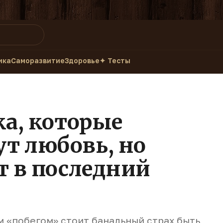
ика
Саморазвитие
Здоровье
✦ Тесты
ка, которые
т любовь, но
т в последний
м «побегом» стоит банальный страх быть