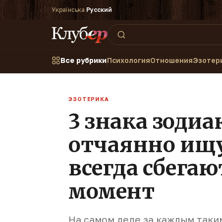
Українська
·
Русский
Все рубрики
Психология
Отношения
Эзотер
ЭЗОТЕРИКА
3 знака зодиа
отчаянно ищу
всегда сбегаю
момент
На самом деле за каждым таки