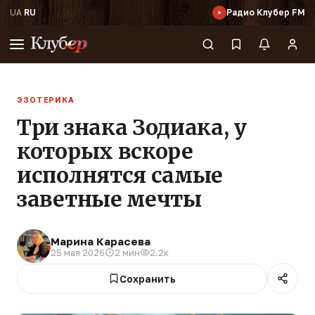
UA
·
RU
Радио Клубер FM
ЭЗОТЕРИКА
Три знака Зодиака, у
которых вскоре
исполнятся самые
заветные мечты
Марина Карасева
25 мая 2026
2 мин
2.2к
Сохранить