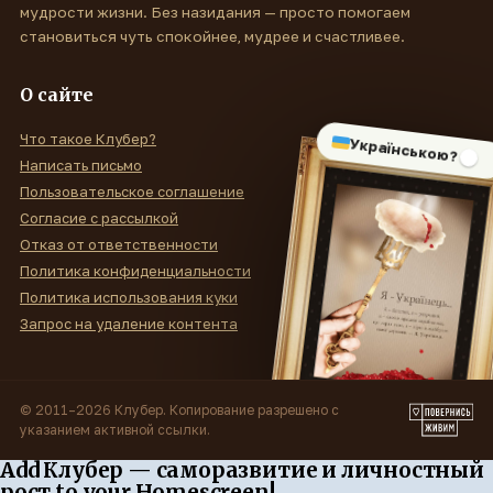
мудрости жизни. Без назидания — просто помогаем
становиться чуть спокойнее, мудрее и счастливее.
О сайте
Что такое Клубер?
Українською?
Написать письмо
Пользовательское соглашение
Согласие с рассылкой
Отказ от ответственности
Политика конфиденциальности
Политика использования куки
Запрос на удаление контента
© 2011–2026 Клубер. Копирование разрешено с
указанием активной ссылки.
Add Клубер — саморазвитие и личностный
рост to your Homescreen!