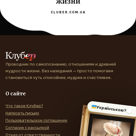
жизни
CLUBER.COM.UA
Проводник по самопознанию, отношениям и древней
мудрости жизни. Без назидания — просто помогаем
становиться чуть спокойнее, мудрее и счастливее.
О сайте
Что такое Клубер?
Українською?
Написать письмо
Пользовательское соглашение
Согласие с рассылкой
Отказ от ответственности