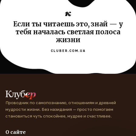
Если ты читаешь это, знай — у
тебя началась светлая полоса
жизни
CLUBER.COM.UA
Проводник по самопознанию, отношениям и древней
мудрости жизни. Без назидания — просто помогаем
становиться чуть спокойнее, мудрее и счастливее.
О сайте