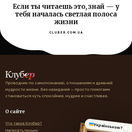
Если ты читаешь это, знай — у
тебя началась светлая полоса
жизни
CLUBER.COM.UA
Проводник по самопознанию, отношениям и древней
мудрости жизни. Без назидания — просто помогаем
становиться чуть спокойнее, мудрее и счастливее.
О сайте
Что такое Клубер?
Українською?
Написать письмо