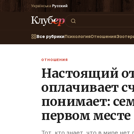
Українська
·
Русский
Все рубрики
Психология
Отношения
Эзотер
ОТНОШЕНИЯ
Настоящий оте
оплачивает сче
понимает: сем
первом месте
Тот, кто знает, что в мире не