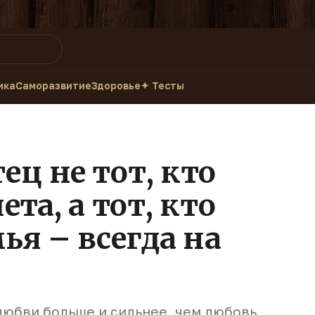
ика
Саморазвитие
Здоровье
✦ Тесты
ц не тот, кто
та, а тот, кто
ья – всегда на
т любви больше и сильнее, чем любовь