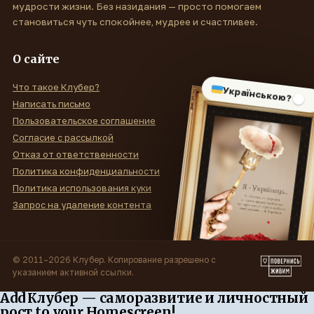
мудрости жизни. Без назидания — просто помогаем
становиться чуть спокойнее, мудрее и счастливее.
О сайте
Что такое Клубер?
Українською?
Написать письмо
Пользовательское соглашение
Согласие с рассылкой
Отказ от ответственности
Политика конфиденциальности
Политика использования куки
Запрос на удаление контента
© 2011–2026 Клубер. Копирование разрешено с
указанием активной ссылки.
Add Клубер — саморазвитие и личностный
рост to your Homescreen!