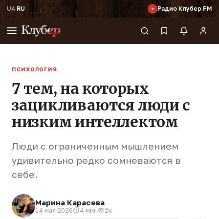
UA
·
RU
Радио Клубер FM
ПСИХОЛОГИЯ
7 тем, на которых
зацикливаются люди с
низким интеллектом
Люди с ограниченным мышлением
удивительно редко сомневаются в
себе.
Марина Карасева
14 мая 2026
4 мин
2к