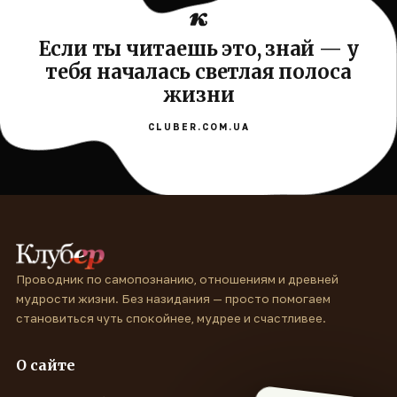
Если ты читаешь это, знай — у
тебя началась светлая полоса
жизни
CLUBER.COM.UA
Проводник по самопознанию, отношениям и древней
мудрости жизни. Без назидания — просто помогаем
становиться чуть спокойнее, мудрее и счастливее.
О сайте