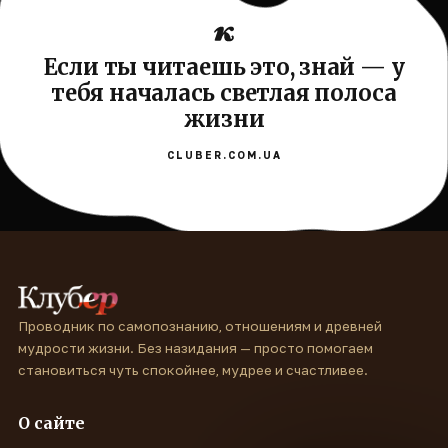
Если ты читаешь это, знай — у
тебя началась светлая полоса
жизни
CLUBER.COM.UA
Проводник по самопознанию, отношениям и древней
мудрости жизни. Без назидания — просто помогаем
становиться чуть спокойнее, мудрее и счастливее.
О сайте