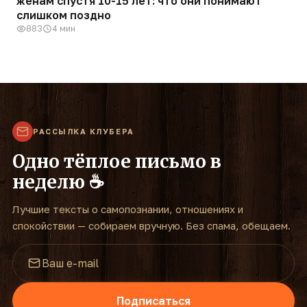
женам спустя 10-15 лет: что они понимают
слишком поздно
883
4 мин
РАССЫЛКА КЛУБЕРА
Одно тёплое письмо в
неделю ☕
Лучшие тексты о самопознании, отношениях и
спокойствии — собираем вручную. Без спама, обещаем.
Подписаться