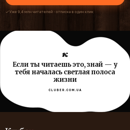
Уже 9,4 млн читателей · отписка в один клик
Если ты читаешь это, знай — у
тебя началась светлая полоса
жизни
CLUBER.COM.UA