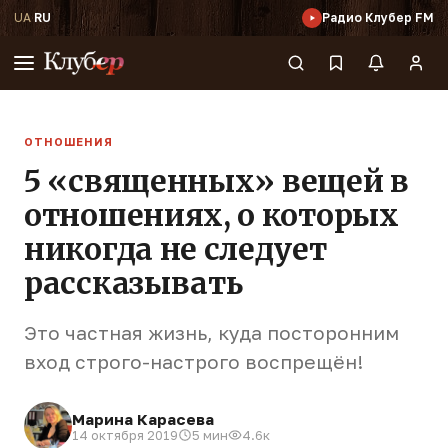
UA
·
RU
Радио Клубер FM
ОТНОШЕНИЯ
5 «священных» вещей в
отношениях, о которых
никогда не следует
рассказывать
Это частная жизнь, куда посторонним
вход строго-настрого воспрещён!
Марина Карасева
14 октября 2019
5 мин
4.6к