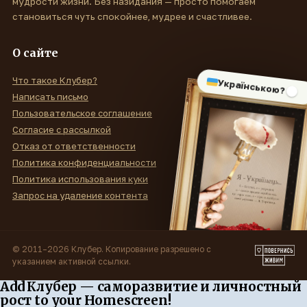
мудрости жизни. Без назидания — просто помогаем
становиться чуть спокойнее, мудрее и счастливее.
О сайте
Что такое Клубер?
Українською?
Написать письмо
Пользовательское соглашение
Согласие с рассылкой
Отказ от ответственности
Политика конфиденциальности
Политика использования куки
Запрос на удаление контента
© 2011–2026 Клубер. Копирование разрешено с
указанием активной ссылки.
Add Клубер — саморазвитие и личностный
рост to your Homescreen!