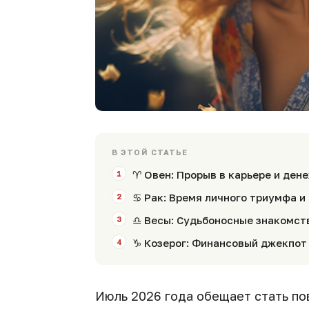
В ЭТОЙ СТАТЬЕ
♈ Овен: Прорыв в карьере и ден
♋ Рак: Время личного триумфа и
♎ Весы: Судьбоносные знакомст
♑ Козерог: Финансовый джекпот 
Июль 2026 года обещает стать п