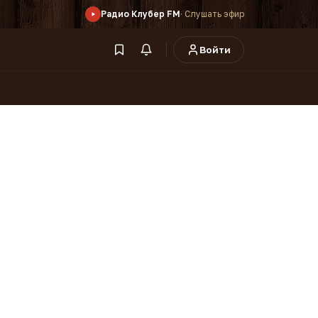
Радио Клубер FM
· Слушать эфир
Войти