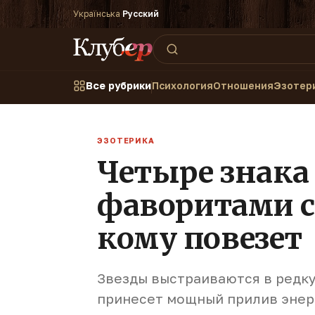
Українська
·
Русский
Все рубрики
Психология
Отношения
Эзотер
ЭЗОТЕРИКА
Четыре знака
фаворитами с
кому повезет
Звезды выстраиваются в редк
принесет мощный прилив энер