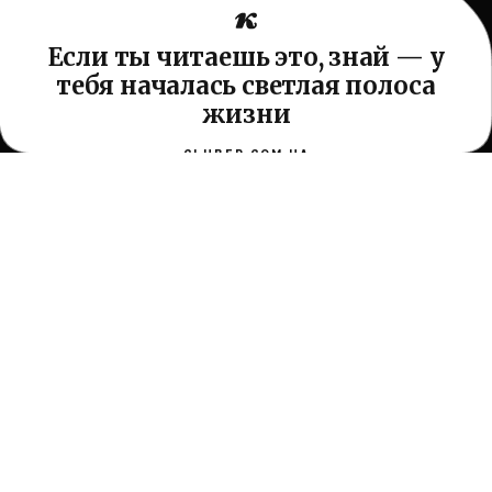
Если ты читаешь это, знай — у
тебя началась светлая полоса
жизни
CLUBER.COM.UA
Проводник по самопознанию, отношениям и древней
мудрости жизни. Без назидания — просто помогаем
становиться чуть спокойнее, мудрее и счастливее.
О сайте