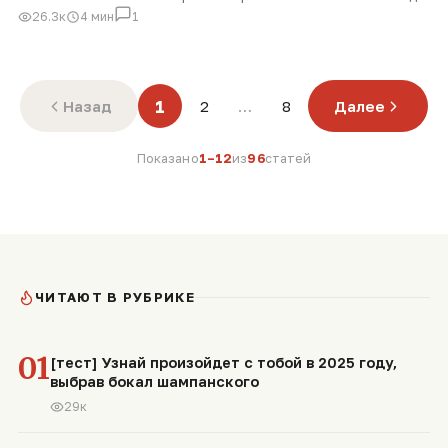
26.3к
4 мин
1
1
Назад
2
…
8
Далее
Показано
1–12
из
96
статей
ЧИТАЮТ В РУБРИКЕ
01
[тест] Узнай произойдет с тобой в 2025 году,
выбрав бокал шампанского
29к