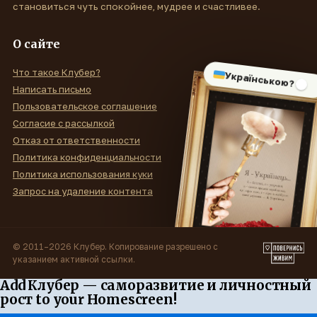
становиться чуть спокойнее, мудрее и счастливее.
О сайте
Что такое Клубер?
Українською?
Написать письмо
Пользовательское соглашение
Согласие с рассылкой
Отказ от ответственности
Политика конфиденциальности
Политика использования куки
Запрос на удаление контента
© 2011–2026 Клубер. Копирование разрешено с
указанием активной ссылки.
Add Клубер — саморазвитие и личностный
рост to your Homescreen!