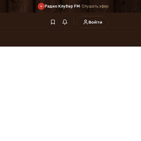
Радио Клубер FM
· Слушать эфир
Войти