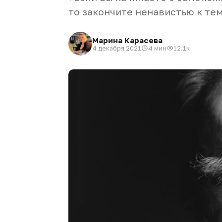
то закончите ненавистью к тем
Марина Карасева
4 декабря 2021
4 мин
12.1к