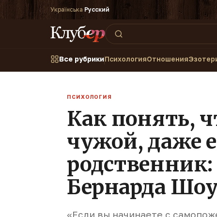
Українська
·
Русский
Все рубрики
Психология
Отношения
Эзотер
ПСИХОЛОГИЯ
Как понять, ч
чужой, даже е
родственник:
Бернарда Шо
«Если вы начинаете с самопож