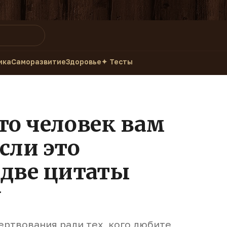
ика
Саморазвитие
Здоровье
✦ Тесты
то человек вам
сли это
 две цитаты
у
ертвования ради тех, кого любите,