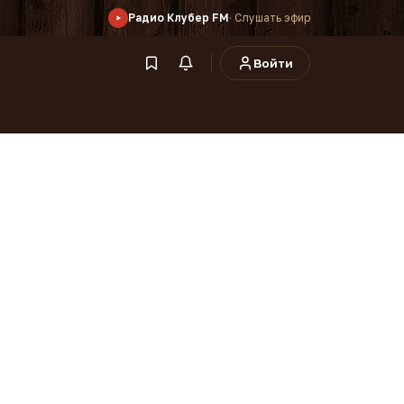
Радио Клубер FM
· Слушать эфир
Войти