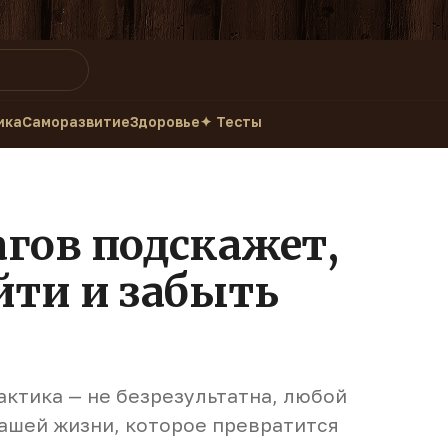
ика
Саморазвитие
Здоровье
✦ Тесты
агов подскажет,
йти и забыть
актика — не безрезультатна, любой
вашей жизни, которое превратится