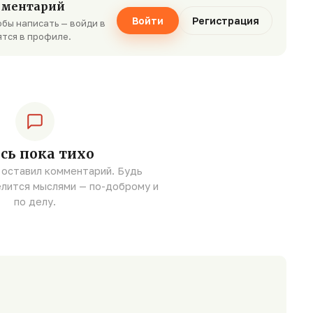
мментарий
Войти
Регистрация
бы написать — войди в
ятся в профиле.
сь пока тихо
 оставил комментарий. Будь
елится мыслями — по-доброму и
по делу.
а