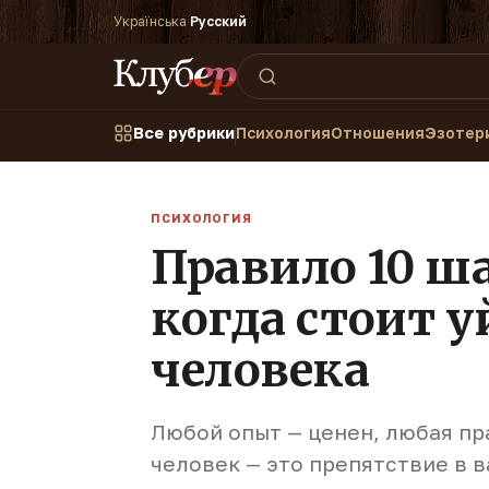
Українська
·
Русский
Все рубрики
Психология
Отношения
Эзотер
ПСИХОЛОГИЯ
Правило 10 ш
когда стоит у
человека
Любой опыт — ценен, любая пр
человек — это препятствие в 