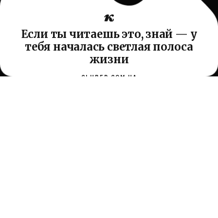
Если ты читаешь это, знай — у
тебя началась светлая полоса
жизни
CLUBER.COM.UA
Проводник по самопознанию, отношениям и древней
мудрости жизни. Без назидания — просто помогаем
становиться чуть спокойнее, мудрее и счастливее.
О сайте