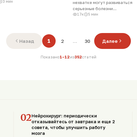
3 мин
нехватке могут развиваться
серьезные болезни…
17к
5 мин
1
Назад
2
…
30
Далее
Показано
1–12
из
352
статей
02
Нейрохирург: периодически
отказывайтесь от завтрака и еще 2
совета, чтобы улучшить работу
мозга