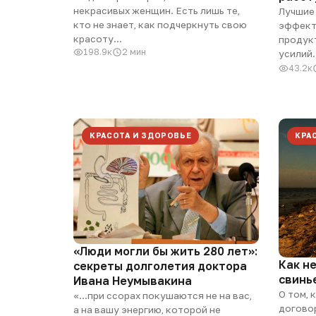
некрасивых женщин. Есть лишь те,
Лучшие
кто не знает, как подчеркнуть свою
эффект
красоту...
продук
198.9к
2 мин
усилий.
43.2к
КРАСОТА И ЗДОРОВЬЕ
КРА
«Люди могли бы жить 280 лет»:
Как н
секреты долголетия доктора
свинь
Ивана Неумывакина
О том, 
«...при ссорах покушаются не на вас,
договор
а на вашу энергию, которой не