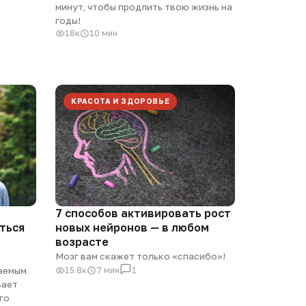
минут, чтобы продлить твою жизнь на
годы!
18к
10 мин
КРАСОТА И ЗДОРОВЬЕ
7 способов активировать рост
ться
новых нейронов — в любом
возрасте
Мозг вам скажет только «спасибо»!
ваемым
15.8к
7 мин
1
вает
го