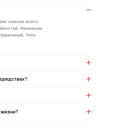
вие сильнее всего:
айностей. Маленькие
граничений. Тело
 средствах?
з жизни?