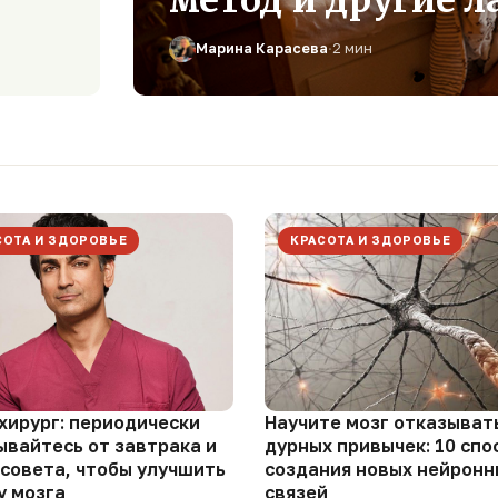
метод и другие 
Марина Карасева
·
2 мин
СОТА И ЗДОРОВЬЕ
КРАСОТА И ЗДОРОВЬЕ
хирург: периодически
Научите мозг отказыват
ывайтесь от завтрака и
дурных привычек: 10 спо
 совета, чтобы улучшить
создания новых нейронн
у мозга
связей