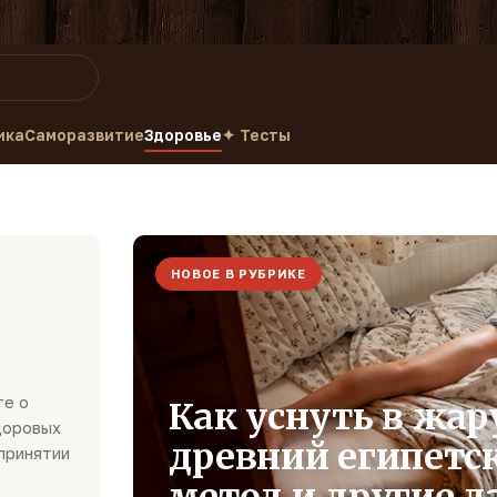
ика
Саморазвитие
Здоровье
✦ Тесты
НОВОЕ В РУБРИКЕ
те о
Как уснуть в жар
доровых
древний египетс
 принятии