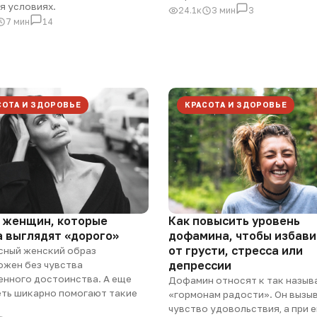
я условиях.
24.1к
3 мин
3
7 мин
14
СОТА И ЗДОРОВЬЕ
КРАСОТА И ЗДОРОВЬЕ
т женщин, которые
Как повысить уровень
а выглядят «дорого»
дофамина, чтобы избави
от грусти, стресса или
сный женский образ
депрессии
ожен без чувства
енного достоинства. А еще
Дофамин относят к так назы
еть шикарно помогают такие
«гормонам радости». Он вызы
чувство удовольствия, а при е