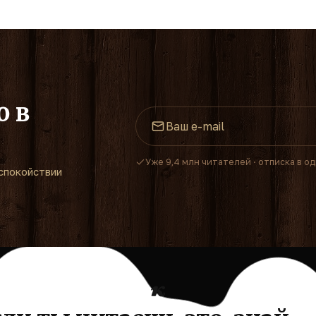
о в
Уже 9,4 млн читателей · отписка в о
спокойствии