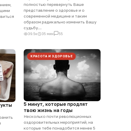
полностью перевернуть Ваше
анием,
представление о здоровье и о
ющими
современной медицине и таким
авиться
образом радикально изменить Вашу
судьбу…
39.5к
35 мин
55
КРАСОТА И ЗДОРОВЬЕ
5 минут, которые продлят
дукты
твою жизнь на годы
Несколько почти революционных
ранить
оздоровительных мероприятий, на
и
которые тебе понадобится менее 5