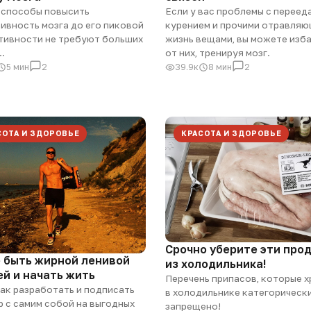
 способы повысить
Если у вас проблемы с переед
ивность мозга до его пиковой
курением и прочими отравля
тивности не требуют больших
жизнь вещами, вы можете изб
..
от них, тренируя мозг.
5 мин
2
39.9к
8 мин
2
СОТА И ЗДОРОВЬЕ
КРАСОТА И ЗДОРОВЬЕ
Срочно уберите эти про
е быть жирной ленивой
из холодильника!
ей и начать жить
Перечень припасов, которые х
как разработать и подписать
в холодильнике категорическ
 с самим собой на выгодных
запрещено!