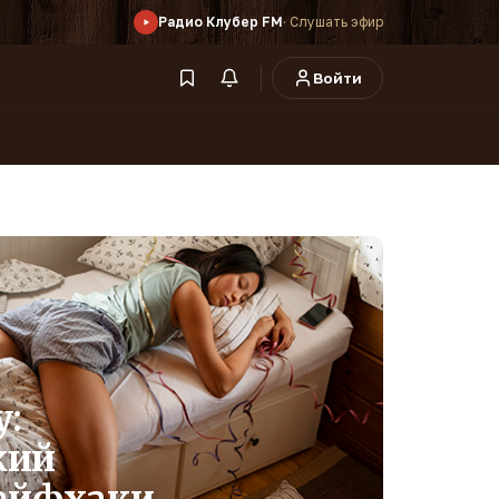
Радио Клубер FM
· Слушать эфир
Войти
у:
кий