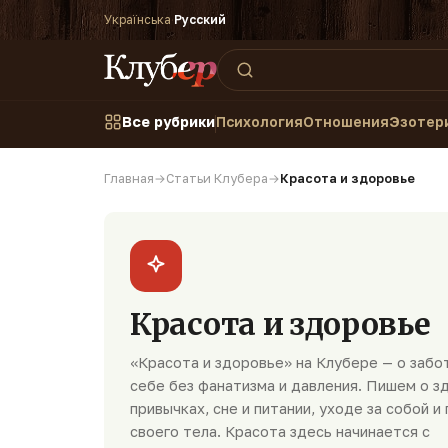
Українська
·
Русский
Все рубрики
Психология
Отношения
Эзотер
Главная
→
Cтатьи Клубера
→
Красота и здоровье
Красота и здоровье
«Красота и здоровье» на Клубере — о забо
себе без фанатизма и давления. Пишем о з
привычках, сне и питании, уходе за собой и
своего тела. Красота здесь начинается с