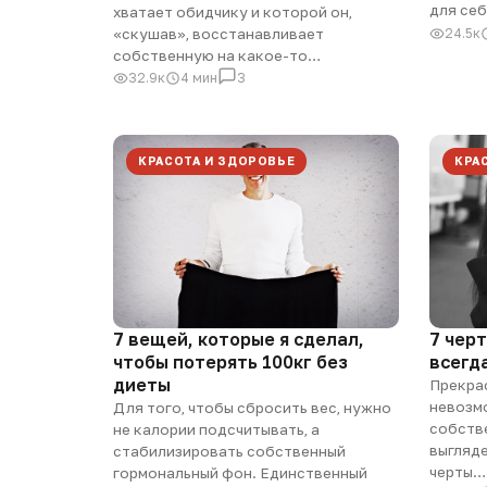
для себ
хватает обидчику и которой он,
24.5к
«скушав», восстанавливает
собственную на какое-то…
32.9к
4 мин
3
КРАСОТА И ЗДОРОВЬЕ
КРА
7 вещей, которые я сделал,
7 чер
чтобы потерять 100кг без
всегд
диеты
Прекра
невозм
Для того, чтобы сбросить вес, нужно
собств
не калории подсчитывать, а
выгляд
стабилизировать собственный
черты…
гормональный фон. Единственный