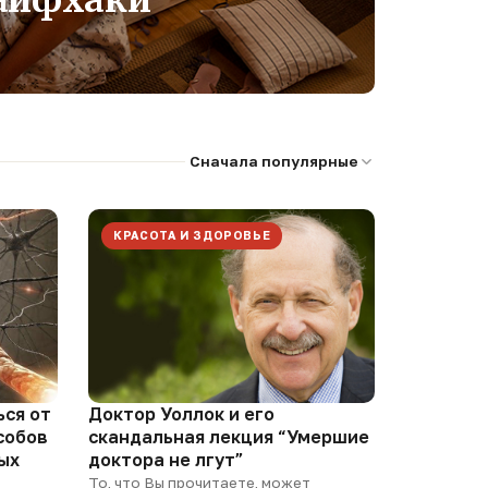
лайфхаки
Сначала популярные
КРАСОТА И ЗДОРОВЬЕ
ься от
Доктор Уоллок и его
собов
скандальная лекция “Умершие
ых
доктора не лгут”
То, что Вы прочитаете, может