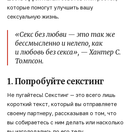
которые помогут улучшить вашу
сексуальную жизнь.
«Секс без любви — это так же
бессмысленно и нелепо, как
и любовь без секса», — Хантер С.
Томпсон.
1. Попробуйте секстинг
Не пугайтесь! Секстинг — это всего лишь
короткий текст, который вы отправляете
своему партнеру, рассказывая о том, что
вы собираетесь с ним делать или насколько
вы изголодались по его телу.