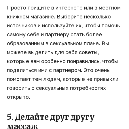
Просто поищите в интернете или в местном
книжном магазине. Выберите несколько
источников и используйте их, чтобы помочь
самому себе и партнеру стать более
образованным в сексуальном плане. Вы
можете выделить для себя советы,
которые вам особенно понравились, чтобы
поделиться ими с партнером. Это очень
помогает тем людям, которые не привыкли
говорить о сексуальных потребностях
открыто.
5. Делайте друг другу
массаж