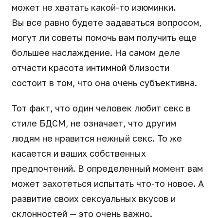
может не хватать какой-то изюминки.
Вы все равно будете задаваться вопросом,
могут ли советы помочь вам получить еще
большее наслаждение. На самом деле
отчасти красота интимной близости
состоит в том, что она очень субъективна.
Тот факт, что один человек любит секс в
стиле БДСМ, не означает, что другим
людям не нравится нежный секс. То же
касается и ваших собственных
предпочтений. В определенный момент вам
может захотеться испытать что-то новое. А
развитие своих сексуальных вкусов и
склонностей — это очень важно.