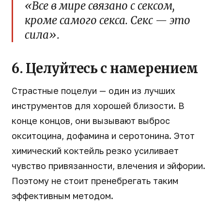
«Все в мире связано с сексом,
кроме самого секса. Секс — это
сила».
6. Целуйтесь с намерением
Страстные поцелуи — один из лучших
инструментов для хорошей близости. В
конце концов, они вызывают выброс
окситоцина, дофамина и серотонина. Этот
химический коктейль резко усиливает
чувство привязанности, влечения и эйфории.
Поэтому не стоит пренебрегать таким
эффективным методом.