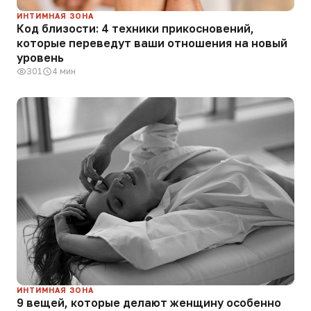
ИНТИМНАЯ ЗОНА
Код близости: 4 техники прикосновений,
которые переведут ваши отношения на новый
уровень
301
4 мин
ИНТИМНАЯ ЗОНА
9 вещей, которые делают женщину особенно