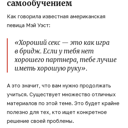
самообучением
Как говорила известная американская
певица Мэй Уэст:
«Хороший секс — это как игра
в бридж. Если у тебя нет
хорошего партнера, тебе лучше
иметь хорошую руку».
А это значит, что вам нужно продолжать
учиться. Существует множество отличных
материалов по этой теме. Это будет крайне
полезно для тех, кто ищет конкретное
решение своей проблемы.