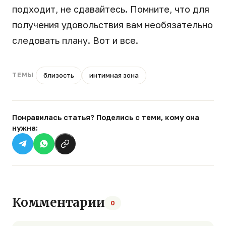
подходит, не сдавайтесь. Помните, что для
получения удовольствия вам необязательно
следовать плану. Вот и все.
близость
интимная зона
ТЕМЫ
Понравилась статья? Поделись с теми, кому она
нужна:
Комментарии
0