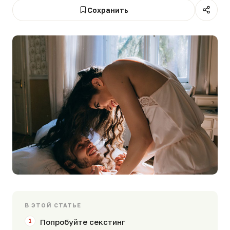
Сохранить
В ЭТОЙ СТАТЬЕ
Попробуйте секстинг