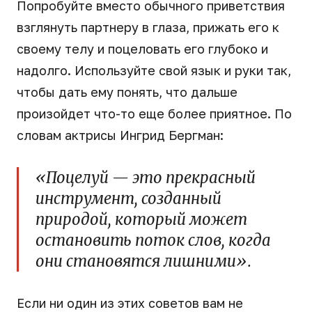
Попробуйте вместо обычного приветствия
взглянуть партнеру в глаза, прижать его к
своему телу и поцеловать его глубоко и
надолго. Используйте свой язык и руки так,
чтобы дать ему понять, что дальше
произойдет что-то еще более приятное. По
словам актрисы Ингрид Бергман:
«Поцелуй — это прекрасный
инструмент, созданный
природой, который может
остановить поток слов, когда
они становятся лишними».
Если ни один из этих советов вам не