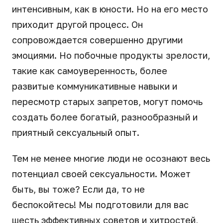
интенсивным, как в юности. Но на его место
приходит другой процесс. Он
сопровождается совершенно другими
эмоциями. Но побочные продукты зрелости,
такие как самоуверенность, более
развитые коммуникативные навыки и
пересмотр старых запретов, могут помочь
создать более богатый, разнообразный и
приятный сексуальный опыт.
Тем не менее многие люди не осознают весь
потенциал своей сексуальности. Может
быть, вы тоже? Если да, то не
беспокойтесь! Мы подготовили для вас
шесть эффективных советов и хитростей,