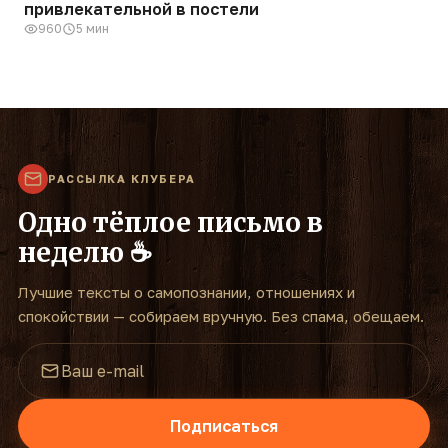
привлекательной в постели
960
5 мин
РАССЫЛКА КЛУБЕРА
Одно тёплое письмо в
неделю ☕
Лучшие тексты о самопознании, отношениях и
спокойствии — собираем вручную. Без спама, обещаем.
Подписаться