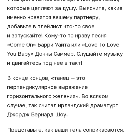
которые цепляют за душу. Выясните, какие
именно нравятся вашему партнеру,
добавьте в плейлист что-то свое
и запускайте! Кому-то по нраву песня
«Come On» Барри Уайта или «Love To Love
You Baby» Донны Саммер. Слушайте музыку
и двигайтесь под нее в такт!
В конце концов, «танец — это
перпендикулярное выражение
горизонтального желания». Во всяком
случае, так считал ирландский драматург
Джордж Бернард Шоу.
Представьте, как ваши тела соприкасаются,