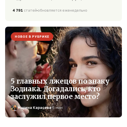
4 791
статей
обновляется еженедельно
НОВОЕ В РУБРИКЕ
5 главных лжецов по знаку
Зодиака. Догадались, кто
заслужил первое место?
Марина Карасева
·
5 мин