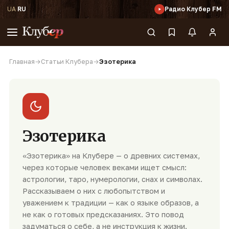
UA
·
RU
Радио Клубер FM
Главная
→
Cтатьи Клубера
→
Эзотерика
Эзотерика
«Эзотерика» на Клубере — о древних системах,
через которые человек веками ищет смысл:
астрологии, таро, нумерологии, снах и символах.
Рассказываем о них с любопытством и
уважением к традиции — как о языке образов, а
не как о готовых предсказаниях. Это повод
задуматься о себе, а не инструкция к жизни.