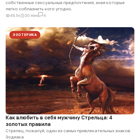
собственные сексуальные предпочтения, зная которые
легко соблазнить кого угодно.
48.5к
30 мин
4
ЭЗОТЕРИКА
Как влюбить в себя мужчину Стрельца: 4
золотых правила
Стрелец, пожалуй, один из самых привлекательных знаков
Зодиака