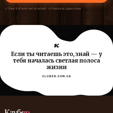
Уже 9,4 млн читателей · отписка в один клик
Если ты читаешь это, знай — у
тебя началась светлая полоса
жизни
CLUBER.COM.UA