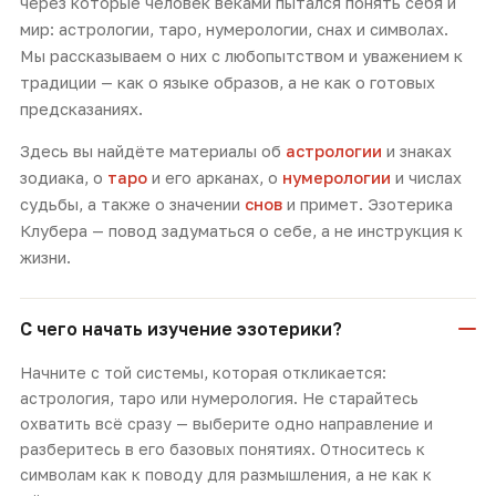
через которые человек веками пытался понять себя и
мир: астрологии, таро, нумерологии, снах и символах.
Мы рассказываем о них с любопытством и уважением к
традиции — как о языке образов, а не как о готовых
предсказаниях.
Здесь вы найдёте материалы об
астрологии
и знаках
зодиака, о
таро
и его арканах, о
нумерологии
и числах
судьбы, а также о значении
снов
и примет. Эзотерика
Клубера — повод задуматься о себе, а не инструкция к
жизни.
С чего начать изучение эзотерики?
Начните с той системы, которая откликается:
астрология, таро или нумерология. Не старайтесь
охватить всё сразу — выберите одно направление и
разберитесь в его базовых понятиях. Относитесь к
символам как к поводу для размышления, а не как к